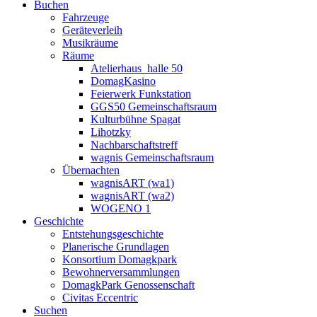
Buchen
Fahrzeuge
Geräteverleih
Musikräume
Räume
Atelierhaus_halle 50
DomagKasino
Feierwerk Funkstation
GGS50 Gemeinschaftsraum
Kulturbühne Spagat
Lihotzky
Nachbarschaftstreff
wagnis Gemeinschaftsraum
Übernachten
wagnisART (wa1)
wagnisART (wa2)
WOGENO 1
Geschichte
Entstehungsgeschichte
Planerische Grundlagen
Konsortium Domagkpark
Bewohnerversammlungen
DomagkPark Genossenschaft
Civitas Eccentric
Suchen