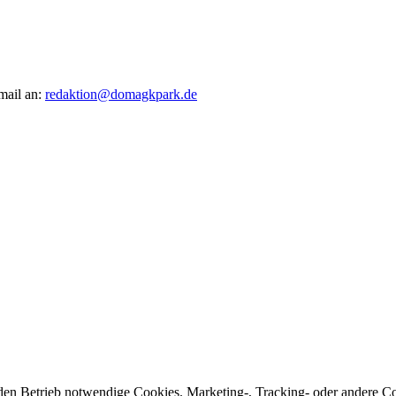
mail an:
redaktion@domagkpark.de
den Betrieb notwendige Cookies. Marketing-, Tracking- oder andere Co