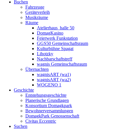
Buchen
Fahrzeuge
Geräteverleih
Musikräume
Räume
Atelierhaus_halle 50
DomagKasino
Feierwerk Funkstation
GGS50 Gemeinschaftsraum
Kulturbühne Spagat
Lihotzky
Nachbarschaftstreff
wagnis Gemeinschaftsraum
Übernachten
wagnisART (wa1)
wagnisART (wa2)
WOGENO 1
Geschichte
Entstehungsgeschichte
Planerische Grundlagen
Konsortium Domagkpark
Bewohnerversammlungen
DomagkPark Genossenschaft
Civitas Eccentric
Suchen