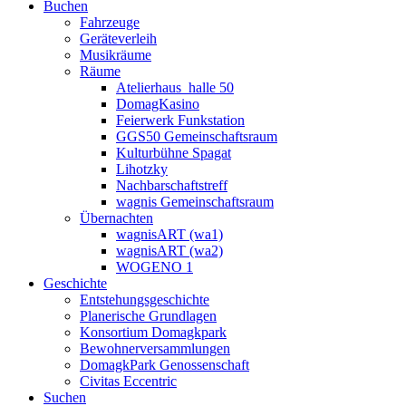
Buchen
Fahrzeuge
Geräteverleih
Musikräume
Räume
Atelierhaus_halle 50
DomagKasino
Feierwerk Funkstation
GGS50 Gemeinschaftsraum
Kulturbühne Spagat
Lihotzky
Nachbarschaftstreff
wagnis Gemeinschaftsraum
Übernachten
wagnisART (wa1)
wagnisART (wa2)
WOGENO 1
Geschichte
Entstehungsgeschichte
Planerische Grundlagen
Konsortium Domagkpark
Bewohnerversammlungen
DomagkPark Genossenschaft
Civitas Eccentric
Suchen