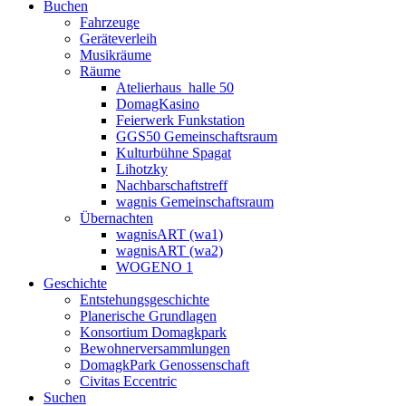
Buchen
Fahrzeuge
Geräteverleih
Musikräume
Räume
Atelierhaus_halle 50
DomagKasino
Feierwerk Funkstation
GGS50 Gemeinschaftsraum
Kulturbühne Spagat
Lihotzky
Nachbarschaftstreff
wagnis Gemeinschaftsraum
Übernachten
wagnisART (wa1)
wagnisART (wa2)
WOGENO 1
Geschichte
Entstehungsgeschichte
Planerische Grundlagen
Konsortium Domagkpark
Bewohnerversammlungen
DomagkPark Genossenschaft
Civitas Eccentric
Suchen