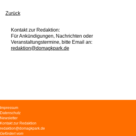
Zurück
Kontakt zur Redaktion:
Für Ankündigungen, Nachrichten oder
Veranstaltungstermine, bitte Email an:
redaktion@domagkpark.de
Navigation
Impressum
überspringen
Datenschutz
Newsletter
Kontakt zur Redaktion
redaktion@domagkpark.de
Gefördert vom