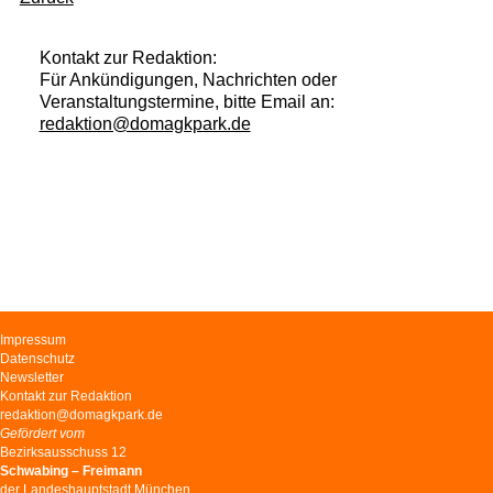
Kontakt zur Redaktion:
Für Ankündigungen, Nachrichten oder
Veranstaltungstermine, bitte Email an:
redaktion@domagkpark.de
Navigation
Impressum
überspringen
Datenschutz
Newsletter
Kontakt zur Redaktion
redaktion@domagkpark.de
Gefördert vom
Bezirksausschuss 12
Schwabing – Freimann
der Landeshauptstadt München