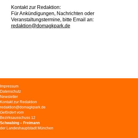
Kontakt zur Redaktion:
Für Ankündigungen, Nachrichten oder
Veranstaltungstermine, bitte Email an:
redaktion@domagkpark.de
Navigation
Impressum
überspringen
Datenschutz
Newsletter
Kontakt zur Redaktion
redaktion@domagkpark.de
Gefördert vom
Bezirksausschuss 12
Schwabing – Freimann
der Landeshauptstadt München