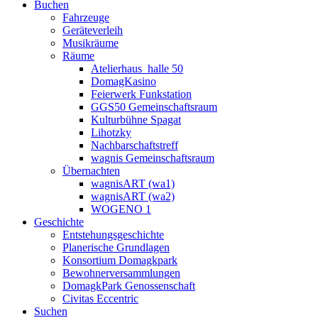
Buchen
Fahrzeuge
Geräteverleih
Musikräume
Räume
Atelierhaus_halle 50
DomagKasino
Feierwerk Funkstation
GGS50 Gemeinschaftsraum
Kulturbühne Spagat
Lihotzky
Nachbarschaftstreff
wagnis Gemeinschaftsraum
Übernachten
wagnisART (wa1)
wagnisART (wa2)
WOGENO 1
Geschichte
Entstehungsgeschichte
Planerische Grundlagen
Konsortium Domagkpark
Bewohnerversammlungen
DomagkPark Genossenschaft
Civitas Eccentric
Suchen