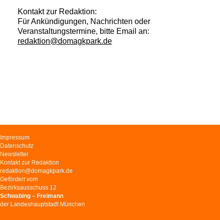
Kontakt zur Redaktion:
Für Ankündigungen, Nachrichten oder
Veranstaltungstermine, bitte Email an:
redaktion@domagkpark.de
Navigation
Impressum
überspringen
Datenschutz
Newsletter
Kontakt zur Redaktion
redaktion@domagkpark.de
Gefördert vom
Bezirksausschuss 12
Schwabing – Freimann
der Landeshauptstadt München