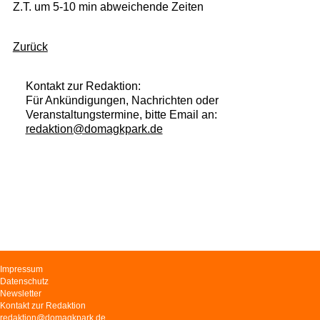
Z.T. um 5-10 min abweichende Zeiten
Zurück
Kontakt zur Redaktion:
Für Ankündigungen, Nachrichten oder
Veranstaltungstermine, bitte Email an:
redaktion@domagkpark.de
Navigation
Impressum
überspringen
Datenschutz
Newsletter
Kontakt zur Redaktion
redaktion@domagkpark.de