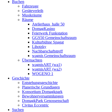
Buchen
Fahrzeuge
Geräteverleih
Musikräume
Räume
Atelierhaus_halle 50
DomagKasino
Feierwerk Funkstation
GGS50 Gemeinschaftsraum
Kulturbühne Spagat
Lihotzky
Nachbarschaftstreff
wagnis Gemeinschaftsraum
Übernachten
wagnisART (wa1)
wagnisART (wa2)
WOGENO 1
Geschichte
Entstehungsgeschichte
Planerische Grundlagen
Konsortium Domagkpark
Bewohnerversammlungen
DomagkPark Genossenschaft
Civitas Eccentric
Suchen