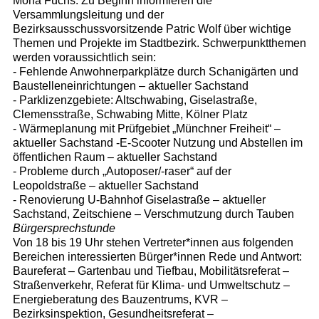
Mona Fuchs. Zu Beginn informieren die
Versammlungsleitung und der
Bezirksausschussvorsitzende Patric Wolf über wichtige
Themen und Projekte im Stadtbezirk. Schwerpunktthemen
werden voraussichtlich sein:
- Fehlende Anwohnerparkplätze durch Schanigärten und
Baustelleneinrichtungen – aktueller Sachstand
- Parklizenzgebiete: Altschwabing, Giselastraße,
Clemensstraße, Schwabing Mitte, Kölner Platz
- Wärmeplanung mit Prüfgebiet „Münchner Freiheit“ –
aktueller Sachstand -E-Scooter Nutzung und Abstellen im
öffentlichen Raum – aktueller Sachstand
- Probleme durch „Autoposer/-raser“ auf der
Leopoldstraße – aktueller Sachstand
- Renovierung U-Bahnhof Giselastraße – aktueller
Sachstand, Zeitschiene – Verschmutzung durch Tauben
Bürgersprechstunde
Von 18 bis 19 Uhr stehen Vertreter*innen aus folgenden
Bereichen interessierten Bürger*innen Rede und Antwort:
Baureferat – Gartenbau und Tiefbau, Mobilitätsreferat –
Straßenverkehr, Referat für Klima- und Umweltschutz –
Energieberatung des Bauzentrums, KVR –
Bezirksinspektion, Gesundheitsreferat –