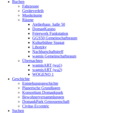
Buchen
Fahrzeuge
Geräteverleih
Musikräume
Räume
Atelierhaus_halle 50
DomagKasino
Feierwerk Funkstation
GGS50 Gemeinschaftsraum
Kulturbühne Spagat
Lihotzky
Nachbarschaftstreff
wagnis Gemeinschaftsraum
Übernachten
wagnisART (wa1)
wagnisART (wa2)
WOGENO 1
Geschichte
Entstehungsgeschichte
Planerische Grundlagen
Konsortium Domagkpark
Bewohnerversammlungen
DomagkPark Genossenschaft
Civitas Eccentric
Suchen