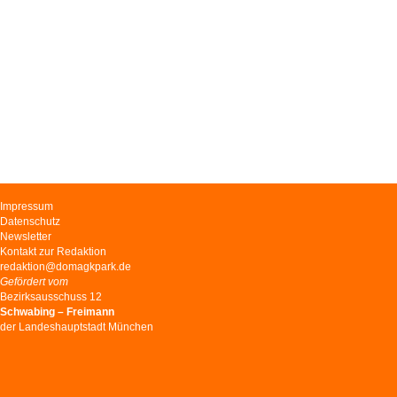
Navigation
Impressum
überspringen
Datenschutz
Newsletter
Kontakt zur Redaktion
redaktion@domagkpark.de
Gefördert vom
Bezirksausschuss 12
Schwabing – Freimann
der Landeshauptstadt München