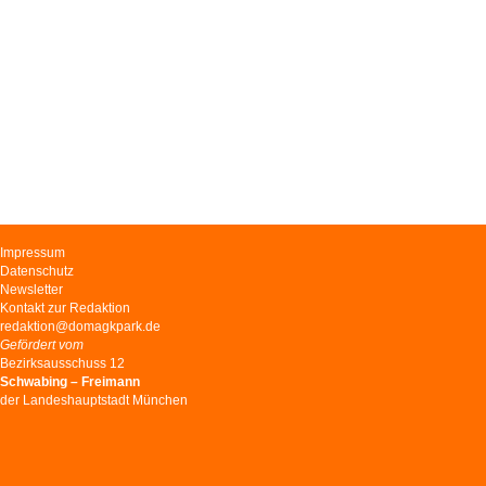
Navigation
Impressum
überspringen
Datenschutz
Newsletter
Kontakt zur Redaktion
redaktion@domagkpark.de
Gefördert vom
Bezirksausschuss 12
Schwabing – Freimann
der Landeshauptstadt München