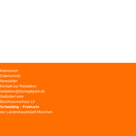
Navigation
Impressum
überspringen
Datenschutz
Newsletter
Kontakt zur Redaktion
redaktion@domagkpark.de
Gefördert vom
Bezirksausschuss 12
Schwabing – Freimann
der Landeshauptstadt München