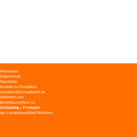
Navigation
Impressum
überspringen
Datenschutz
Newsletter
Kontakt zur Redaktion
redaktion@domagkpark.de
Gefördert vom
Bezirksausschuss 12
Schwabing – Freimann
der Landeshauptstadt München