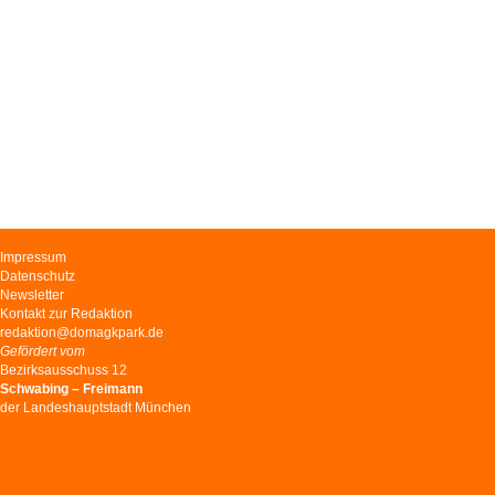
Navigation
Impressum
überspringen
Datenschutz
Newsletter
Kontakt zur Redaktion
redaktion@domagkpark.de
Gefördert vom
Bezirksausschuss 12
Schwabing – Freimann
der Landeshauptstadt München