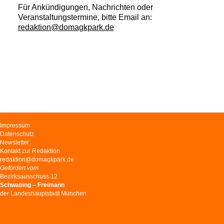
Für Ankündigungen, Nachrichten oder
Veranstaltungstermine, bitte Email an:
redaktion@domagkpark.de
Navigation
Impressum
überspringen
Datenschutz
Newsletter
Kontakt zur Redaktion
redaktion@domagkpark.de
Gefördert vom
Bezirksausschuss 12
Schwabing – Freimann
der Landeshauptstadt München