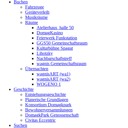
Buchen
Fahrzeuge
Geräteverleih
Musikräume
Räume
Atelierhaus_halle 50
DomagKasino
Feierwerk Funkstation
GGS50 Gemeinschaftsraum
Kulturbühne Spagat
Lihotzky
Nachbarschaftstreff
wagnis Gemeinschaftsraum
Übernachten
wagnisART (wa1)
wagnisART (wa2)
WOGENO 1
Geschichte
Entstehungsgeschichte
Planerische Grundlagen
Konsortium Domagkpark
Bewohnerversammlungen
DomagkPark Genossenschaft
Civitas Eccentric
Suchen