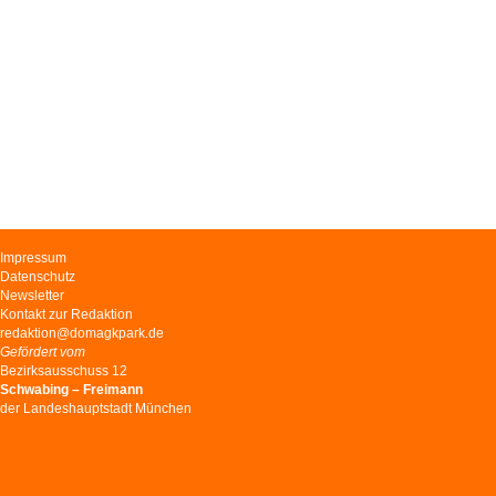
Navigation
Impressum
überspringen
Datenschutz
Newsletter
Kontakt zur Redaktion
redaktion@domagkpark.de
Gefördert vom
Bezirksausschuss 12
Schwabing – Freimann
der Landeshauptstadt München