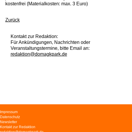
kostenfrei (Materialkosten: max. 3 Euro)
Zurück
Kontakt zur Redaktion:
Für Ankündigungen, Nachrichten oder
Veranstaltungstermine, bitte Email an:
redaktion@domagkpark.de
Navigation
Impressum
überspringen
Datenschutz
Newsletter
Kontakt zur Redaktion
redaktion@domagkpark.de