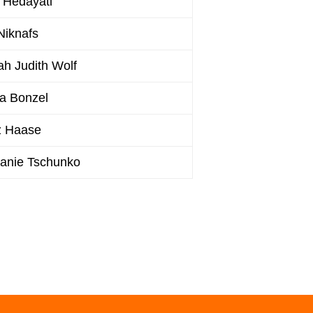
 Hedayati
Niknafs
h Judith Wolf
a Bonzel
z Haase
anie Tschunko