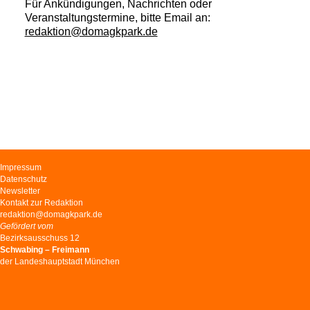
Für Ankündigungen, Nachrichten oder
Veranstaltungstermine, bitte Email an:
redaktion@domagkpark.de
Navigation
Impressum
überspringen
Datenschutz
Newsletter
Kontakt zur Redaktion
redaktion@domagkpark.de
Gefördert vom
Bezirksausschuss 12
Schwabing – Freimann
der Landeshauptstadt München