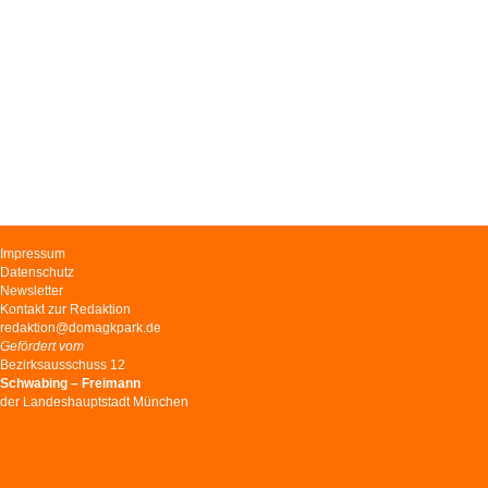
Navigation
Impressum
überspringen
Datenschutz
Newsletter
Kontakt zur Redaktion
redaktion@domagkpark.de
Gefördert vom
Bezirksausschuss 12
Schwabing – Freimann
der Landeshauptstadt München