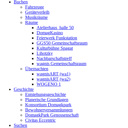
Buchen
Fahrzeuge
Geräteverleih
Musikräume
Räume
Atelierhaus_halle 50
DomagKasino
Feierwerk Funkstation
GGS50 Gemeinschaftsraum
Kulturbühne Spagat
Lihotzky
Nachbarschaftstreff
wagnis Gemeinschaftsraum
Übernachten
wagnisART (wa1)
wagnisART (wa2)
WOGENO 1
Geschichte
Entstehungsgeschichte
Planerische Grundlagen
Konsortium Domagkpark
Bewohnerversammlungen
DomagkPark Genossenschaft
Civitas Eccentric
Suchen