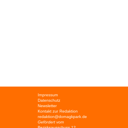
Navigation
Impressum
überspringen
Datenschutz
Newsletter
Kontakt zur Redaktion
redaktion@domagkpark.de
Gefördert vom
Bezirksausschuss 12