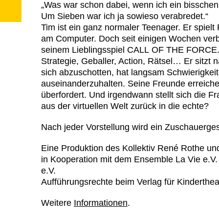
„
Was war schon dabei, wenn ich ein bisschen 
Um Sieben war ich ja sowieso verabredet.“
Tim ist ein ganz normaler Teenager. Er spielt 
am Computer. Doch seit einigen Wochen verbr
seinem Lieblingsspiel
CALL
OF
THE
FORCE
Strategie, Geballer, Action, Rätsel… Er sitzt
sich abzuschotten, hat langsam Schwierigkeit
auseinanderzuhalten. Seine Freunde erreichen
überfordert. Und irgendwann stellt sich die F
aus der virtuellen Welt zurück in die echte?
Nach jeder Vorstellung wird ein Zuschauerge
Eine Produktion des Kollektiv René Rothe un
in Kooperation mit dem Ensemble La Vie e.V.
e.V.
Aufführungsrechte beim Verlag für Kinderthe
Weitere
Informationen
.