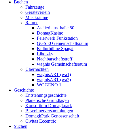
Buchen
Fahrzeuge
Geräteverleih
Musikräume
Räume
Atelierhaus_halle 50
DomagKasino
Feierwerk Funkstation
GGS50 Gemeinschaftsraum
Kulturbühne Spagat
Lihotzky
Nachbarschaftstreff
wagnis Gemeinschaftsraum
Übernachten
wagnisART (wa1)
wagnisART (wa2)
WOGENO 1
Geschichte
Entstehungsgeschichte
Planerische Grundlagen
Konsortium Domagkpark
Bewohnerversammlungen
DomagkPark Genossenschaft
Civitas Eccentric
Suchen